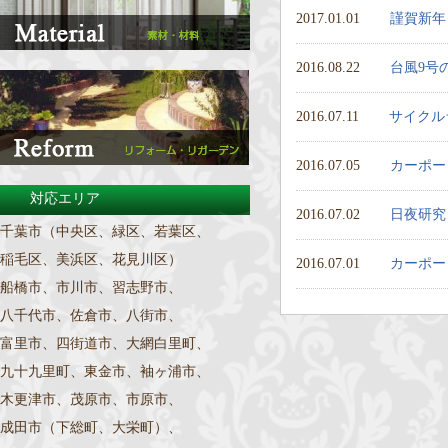
2017.01.01
謹賀新年
2016.08.22
台風9号
2016.07.11
サイクル
2016.07.05
カーポー
対応エリア
2016.07.02
日夜研究
千葉市（中央区、緑区、若葉区、
稲毛区、美浜区、花見川区）
2016.07.01
カーポー
船橋市、市川市、習志野市、
八千代市、佐倉市、八街市、
富里市、四街道市、大網白里町、
九十九里町、東金市、袖ヶ浦市、
木更津市、茂原市、市原市、
成田市（下総町、大栄町）、