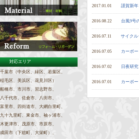
2017.01.01
謹賀新年
2016.08.22
台風9号
2016.07.11
サイクル
2016.07.05
カーポー
対応エリア
2016.07.02
日夜研究
千葉市（中央区、緑区、若葉区、
稲毛区、美浜区、花見川区）
2016.07.01
カーポー
船橋市、市川市、習志野市、
八千代市、佐倉市、八街市、
富里市、四街道市、大網白里町、
九十九里町、東金市、袖ヶ浦市、
木更津市、茂原市、市原市、
成田市（下総町、大栄町）、