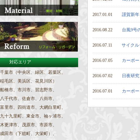
2017.01.01
謹賀新年
2016.08.22
台風9号
2016.07.11
サイクル
2016.07.05
カーポー
対応エリア
千葉市（中央区、緑区、若葉区、
2016.07.02
日夜研究
稲毛区、美浜区、花見川区）
船橋市、市川市、習志野市、
2016.07.01
カーポー
八千代市、佐倉市、八街市、
富里市、四街道市、大網白里町、
九十九里町、東金市、袖ヶ浦市、
木更津市、茂原市、市原市、
成田市（下総町、大栄町）、