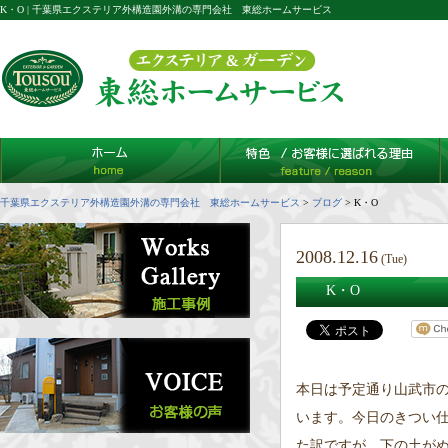
K・O | 千葉県エクステリア外構造園外溝の専門会社 東総ホームサービス
千葉県エクステリア外構造園外溝の専門会社 東総ホームサービス
>
ブログ
>
K・O
2008.12.16
(Tue)
K・O
本日は予定通り山武市
います。今日のきつい
た訳ですが、下の土がぬ