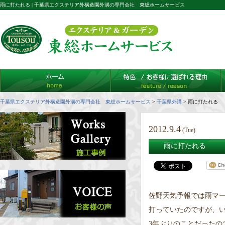
雨に打たれる | 千葉県エクステリア外構造園外溝の専門会社 東総ホームサービス
千葉県エクステリア外構造園外溝の専門会社 東総ホームサービス
>
千葉県外溝
>
雨に打たれる
2012.9.4
(Tue)
雨に打たれる
佐野天気予報では雨マ
打っていたのですが、
3年ぶりのことだった