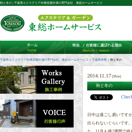
秋と冬の | 千葉県エクステリア外構造園外溝の専門会社 東総ホームサービス
千葉県エクステリア外構造園外溝の専門会社 東総ホームサービス
>
千葉県外構
>
秋と冬の
2014.11.17
(Mon)
秋と冬の
Chec
日中は過ごし易いです
出られないぐらいです
た。11月も後2週間で