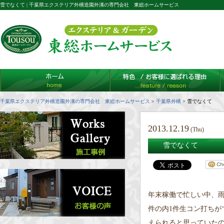
雪でなくて | 千葉県エクステリア外構造園外溝の専門会社 東総ホームサービス
千葉県エクステリア外構造園外溝の専門会社 東総ホームサービス
>
千葉県外構
>
雪でなくて
2013.12.19
(Thu)
雪でなくて
年末稼働で忙しい中、
件の内1件生コン打ちが
えられると思っていた