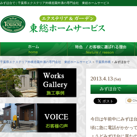
みずほ台で | 千葉県エクステリア外構造園外溝の専門会社 東総ホームサービス
千葉県エクステリア外構造園外溝の専門会社 東総ホームサービス
>
千葉県外構
>
みずほ台で
2013.4.13
(Sat)
みずほ台で
今日は午前中にみずほ
頃に急に電話がかかっ
ょうどみずほ台に居た