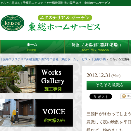
そろそろ意識を | 千葉県エクステリア外構造園外溝の専門会社 東総ホームサービス
千葉県エクステリア外構造園外溝の専門会社 東総ホームサービス
>
千葉県外構
>
そろそろ意識を
2012.12.31
(Mon)
そろそろ意識を
三箇日が終わってしま
意識して夜の晩酌を平
操などし始めました。