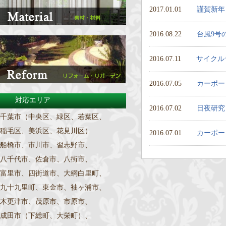
2017.01.01
謹賀新年
2016.08.22
台風9号
2016.07.11
サイクル
2016.07.05
カーポー
対応エリア
2016.07.02
日夜研究
千葉市（中央区、緑区、若葉区、
稲毛区、美浜区、花見川区）
2016.07.01
カーポー
船橋市、市川市、習志野市、
八千代市、佐倉市、八街市、
富里市、四街道市、大網白里町、
九十九里町、東金市、袖ヶ浦市、
木更津市、茂原市、市原市、
成田市（下総町、大栄町）、