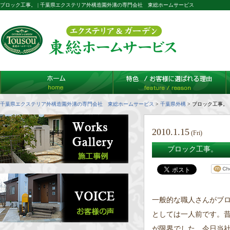
ブロック工事。 | 千葉県エクステリア外構造園外溝の専門会社 東総ホームサービス
千葉県エクステリア外構造園外溝の専門会社 東総ホームサービス
>
千葉県外構
>
ブロック工事。
2010.1.15
(Fri)
ブロック工事。
一般的な職人さんがブロ
としては一人前です。昔
が限界でした。今日当社