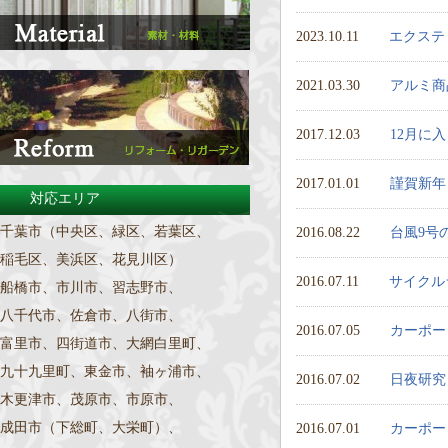
2023.10.11
エクステ
2021.03.30
アルミ商
2017.12.03
12月に
2017.01.01
謹賀新年
対応エリア
千葉市（中央区、緑区、若葉区、
2016.08.22
台風9号
稲毛区、美浜区、花見川区）
2016.07.11
サイクル
船橋市、市川市、習志野市、
八千代市、佐倉市、八街市、
2016.07.05
カーポー
富里市、四街道市、大網白里町、
九十九里町、東金市、袖ヶ浦市、
2016.07.02
日夜研究
木更津市、茂原市、市原市、
成田市（下総町、大栄町）、
2016.07.01
カーポー