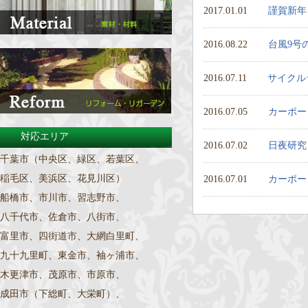
2017.01.01
謹賀新年
2016.08.22
台風9号
2016.07.11
サイクル
2016.07.05
カーポー
対応エリア
2016.07.02
日夜研究
千葉市（中央区、緑区、若葉区、
稲毛区、美浜区、花見川区）
2016.07.01
カーポー
船橋市、市川市、習志野市、
八千代市、佐倉市、八街市、
富里市、四街道市、大網白里町、
九十九里町、東金市、袖ヶ浦市、
木更津市、茂原市、市原市、
成田市（下総町、大栄町）、