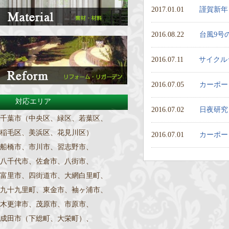
2017.01.01
謹賀新年
2016.08.22
台風9号
2016.07.11
サイクル
2016.07.05
カーポー
対応エリア
2016.07.02
日夜研究
千葉市（中央区、緑区、若葉区、
稲毛区、美浜区、花見川区）
2016.07.01
カーポー
船橋市、市川市、習志野市、
八千代市、佐倉市、八街市、
富里市、四街道市、大網白里町、
九十九里町、東金市、袖ヶ浦市、
木更津市、茂原市、市原市、
成田市（下総町、大栄町）、