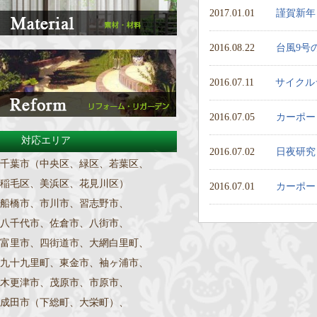
2017.01.01
謹賀新年
2016.08.22
台風9号
2016.07.11
サイクル
2016.07.05
カーポー
対応エリア
2016.07.02
日夜研究
千葉市（中央区、緑区、若葉区、
稲毛区、美浜区、花見川区）
2016.07.01
カーポー
船橋市、市川市、習志野市、
八千代市、佐倉市、八街市、
富里市、四街道市、大網白里町、
九十九里町、東金市、袖ヶ浦市、
木更津市、茂原市、市原市、
成田市（下総町、大栄町）、