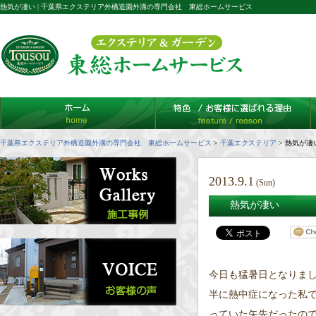
熱気が凄い | 千葉県エクステリア外構造園外溝の専門会社 東総ホームサービス
千葉県エクステリア外構造園外溝の専門会社 東総ホームサービス
>
千葉エクステリア
>
熱気が凄
2013.9.1
(Sun)
熱気が凄い
今日も猛暑日となりま
半に熱中症になった私
っていた矢先だったの