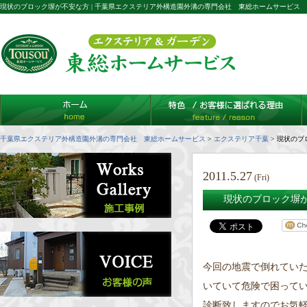
現状のブロック塀が不安な方 | 千葉県エクステリア外構造園外溝の専門会社 東総ホームサービス
千葉県エクステリア外構造園外溝の専門会社 東総ホームサービス
>
エクステリア千葉
>
現状のブ
2011.5.27
(Fri)
現状のブロック塀
今回の地震で倒れてい
いていて危険で困って
診断致しますのでお気