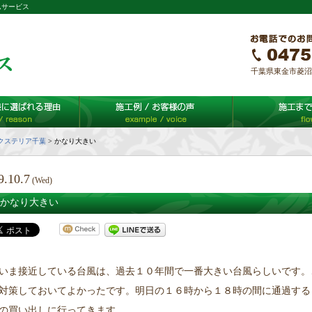
ムサービス
千葉県東金市菱沼65-
クステリア千葉
>
かなり大きい
9.10.7
(Wed)
かなり大きい
いま接近している台風は、過去１０年間で一番大きい台風らしいです。
対策しておいてよかったです。明日の１６時から１８時の間に通過する
の買い出しに行ってきます。