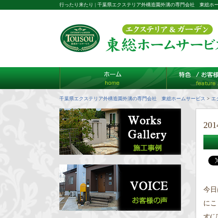
行ったり来たり | 千葉県エクステリア外構造園外溝の専門会社 東総ホ
千葉県エクステリア外構造園外溝の専門会社 東総ホームサービス
>
エ
201
今日
にこ
す(