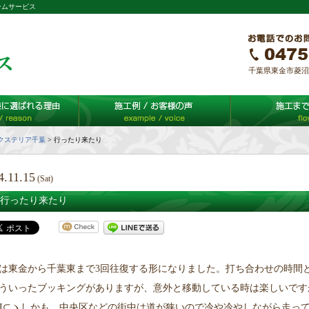
ームサービス
千葉県東金市菱沼65-
クステリア千葉
>
行ったり来たり
4.11.15
(Sat)
行ったり来たり
は東金から千葉東まで3回往復する形になりました。打ち合わせの時間
ういったブッキングがありますが、意外と移動している時は楽しいです
´Д⊂ヽしかも、中央区などの街中は道が狭いので冷や冷やしながら走っ