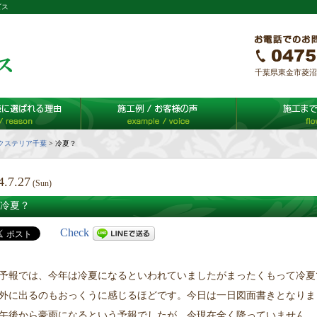
ビス
千葉県東金市菱沼65-
クステリア千葉
>
冷夏？
4.7.27
(Sun)
冷夏？
Check
予報では、今年は冷夏になるといわれていましたがまったくもって冷夏
外に出るのもおっくうに感じるほどです。今日は一日図面書きとなりま
午後から豪雨になるという予報でしたが、今現在全く降っていません。