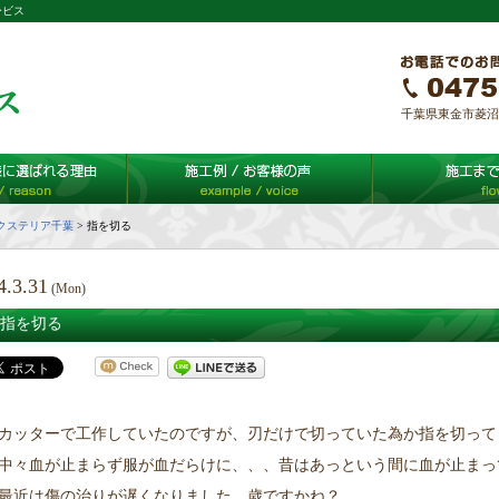
ービス
千葉県東金市菱沼65-
クステリア千葉
>
指を切る
4.3.31
(Mon)
指を切る
カッターで工作していたのですが、刃だけで切っていた為か指を切って
中々血が止まらず服が血だらけに、、、昔はあっという間に血が止まっ
最近は傷の治りが遅くなりました。歳ですかね？