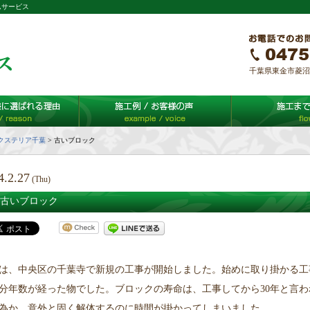
ムサービス
千葉県東金市菱沼65-
クステリア千葉
>
古いブロック
4.2.27
(Thu)
古いブロック
は、中央区の千葉寺で新規の工事が開始しました。始めに取り掛かる工
分年数が経った物でした。ブロックの寿命は、工事してから30年と言わ
為か、意外と固く解体するのに時間が掛かってしまいました。