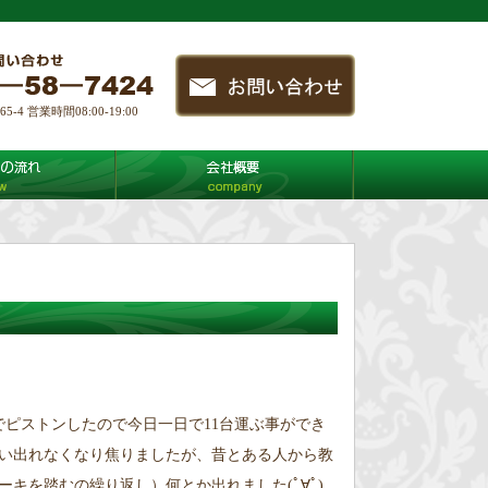
4 営業時間08:00-19:00
ピストンしたので今日一日で11台運ぶ事ができ
い出れなくなり焦りましたが、昔とある人から教
キを踏むの繰り返し）何とか出れました(ﾟ∀ﾟ)