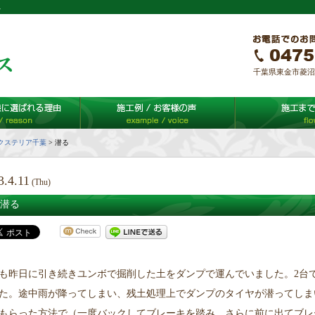
ス
千葉県東金市菱沼65-
クステリア千葉
>
潜る
3.4.11
(Thu)
潜る
も昨日に引き続きユンボで掘削した土をダンプで運んでいました。2台で
た。途中雨が降ってしまい、残土処理上でダンプのタイヤが潜ってしま
もらった方法で（一度バックしてブレーキを踏み、さらに前に出てブレー