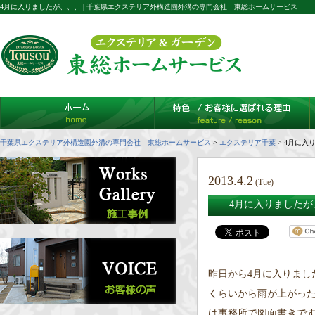
4月に入りましたが、、、 | 千葉県エクステリア外構造園外溝の専門会社 東総ホームサービス
千葉県エクステリア外構造園外溝の専門会社 東総ホームサービス
>
エクステリア千葉
>
4月に入
2013.4.2
(Tue)
4月に入りましたが
昨日から4月に入りま
くらいから雨が上がっ
は事務所で図面書きです