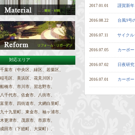
2017.01.01
謹賀新年
2016.08.22
台風9号
2016.07.11
サイクル
2016.07.05
カーポー
対応エリア
2016.07.02
日夜研究
千葉市（中央区、緑区、若葉区、
稲毛区、美浜区、花見川区）
2016.07.01
カーポー
船橋市、市川市、習志野市、
八千代市、佐倉市、八街市、
富里市、四街道市、大網白里町、
九十九里町、東金市、袖ヶ浦市、
木更津市、茂原市、市原市、
成田市（下総町、大栄町）、