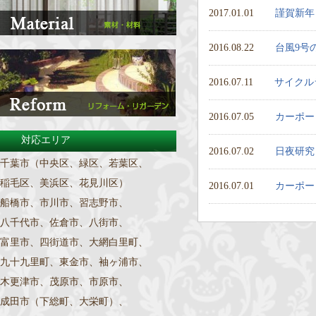
2017.01.01
謹賀新年
2016.08.22
台風9号
2016.07.11
サイクル
2016.07.05
カーポー
対応エリア
2016.07.02
日夜研究
千葉市（中央区、緑区、若葉区、
稲毛区、美浜区、花見川区）
2016.07.01
カーポー
船橋市、市川市、習志野市、
八千代市、佐倉市、八街市、
富里市、四街道市、大網白里町、
九十九里町、東金市、袖ヶ浦市、
木更津市、茂原市、市原市、
成田市（下総町、大栄町）、