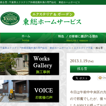
残る雪 | 千葉県エクステリア外構造園外溝の専門会社 東総ホームサービス
千葉県エクステリア外構造園外溝の専門会社 東総ホームサービス
>
エクステリア千葉
>
残る雪
2013.1.19
(Sat)
残る雪
今日は午前中中央区の
ので邪魔でしたが、後
したがやはり残ってお