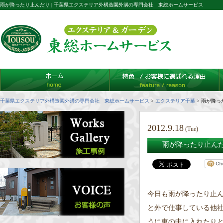
雨が降ったり止んだり | 千葉県エクステリア外構造園外溝の専門会社 東総ホームサービス
千葉県エクステリア外構造園外溝の専門会社 東総ホームサービス
>
エクステリア千葉
>
雨が降っ
2012.9.18
(Tue)
雨が降ったり止ん
今日も雨が降ったり止
と外で仕事している他
うに車の中に入れたり