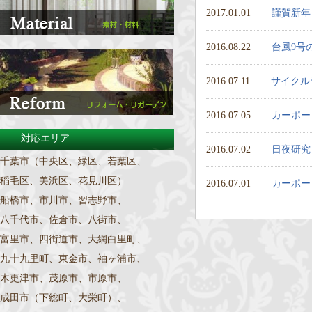
2017.01.01
謹賀新年
2016.08.22
台風9号
2016.07.11
サイクル
2016.07.05
カーポー
対応エリア
2016.07.02
日夜研究
千葉市（中央区、緑区、若葉区、
稲毛区、美浜区、花見川区）
2016.07.01
カーポー
船橋市、市川市、習志野市、
八千代市、佐倉市、八街市、
富里市、四街道市、大網白里町、
九十九里町、東金市、袖ヶ浦市、
木更津市、茂原市、市原市、
成田市（下総町、大栄町）、