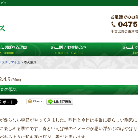
ービス
千葉県東金市菱沼65-
クステリア千葉
>
春の陽気
2.4.9
(Mon)
春の陽気
が要らない季節がやってきました。昨日と今日は本当に春らしい陽気に
に楽しめる季節です。春といえば桜のイメージが思い浮かぶのはやはり
があるように私も花は桜が一番だと思います。