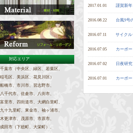
2017.01.01
謹賀新年
2016.08.22
台風9号
2016.07.11
サイクル
2016.07.05
カーポー
対応エリア
2016.07.02
日夜研究
千葉市（中央区、緑区、若葉区、
稲毛区、美浜区、花見川区）
2016.07.01
カーポー
船橋市、市川市、習志野市、
八千代市、佐倉市、八街市、
富里市、四街道市、大網白里町、
九十九里町、東金市、袖ヶ浦市、
木更津市、茂原市、市原市、
成田市（下総町、大栄町）、