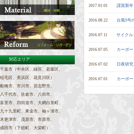
2017.01.01
謹賀新年
2016.08.22
台風9号
2016.07.11
サイクル
2016.07.05
カーポー
対応エリア
2016.07.02
日夜研究
千葉市（中央区、緑区、若葉区、
稲毛区、美浜区、花見川区）
2016.07.01
カーポー
船橋市、市川市、習志野市、
八千代市、佐倉市、八街市、
富里市、四街道市、大網白里町、
九十九里町、東金市、袖ヶ浦市、
木更津市、茂原市、市原市、
成田市（下総町、大栄町）、