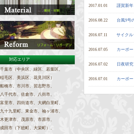
2017.01.01
謹賀新年
2016.08.22
台風9号
2016.07.11
サイクル
2016.07.05
カーポー
対応エリア
2016.07.02
日夜研究
千葉市（中央区、緑区、若葉区、
稲毛区、美浜区、花見川区）
2016.07.01
カーポー
船橋市、市川市、習志野市、
八千代市、佐倉市、八街市、
富里市、四街道市、大網白里町、
九十九里町、東金市、袖ヶ浦市、
木更津市、茂原市、市原市、
成田市（下総町、大栄町）、