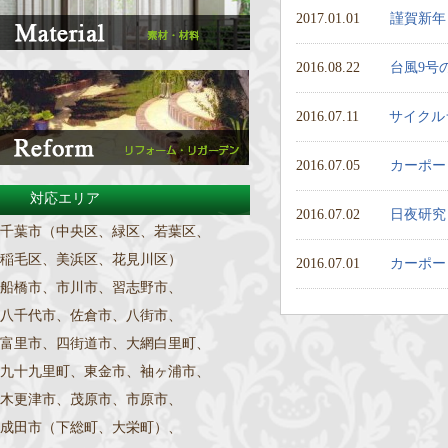
2017.01.01
謹賀新年
2016.08.22
台風9号
2016.07.11
サイクル
2016.07.05
カーポー
対応エリア
2016.07.02
日夜研究
千葉市（中央区、緑区、若葉区、
稲毛区、美浜区、花見川区）
2016.07.01
カーポー
船橋市、市川市、習志野市、
八千代市、佐倉市、八街市、
富里市、四街道市、大網白里町、
九十九里町、東金市、袖ヶ浦市、
木更津市、茂原市、市原市、
成田市（下総町、大栄町）、