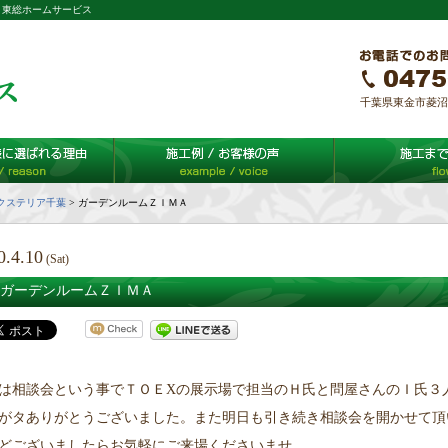
 東総ホームサービス
千葉県東金市菱沼65-
クステリア千葉
>
ガーデンルームＺＩＭＡ
0.4.10
(Sat)
ガーデンルームＺＩＭＡ
は相談会という事でＴＯＥXの展示場で担当のＨ氏と問屋さんのＩ氏３
がタありがとうございました。また明日も引き続き相談会を開かせて頂
どございましたらお気軽にご来場くださいませ。