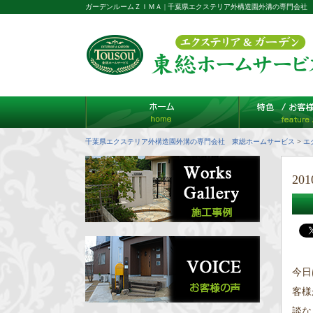
ガーデンルームＺＩＭＡ | 千葉県エクステリア外構造園外溝の専門会社
千葉県エクステリア外構造園外溝の専門会社 東総ホームサービス
>
エ
201
今日
客様
談な